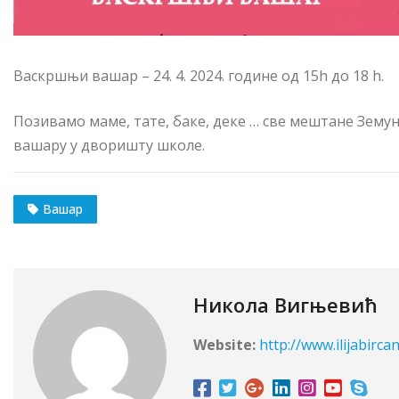
Васкршњи вашар – 24. 4. 2024. године од 15h до 18 h.
Позивамо маме, тате, баке, деке … све мештане Зему
вашару у дворишту школе.
Вашар
Никола Вигњевић
Website:
http://www.ilijabircan