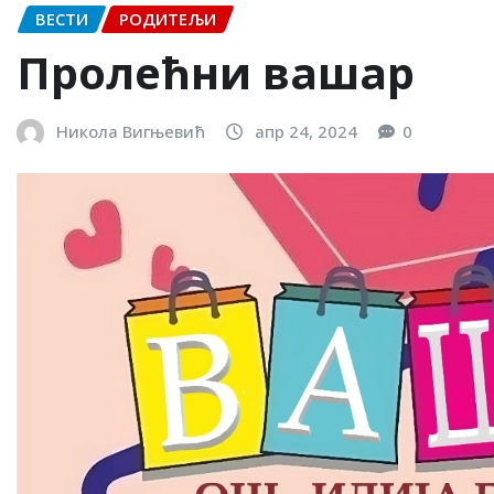
ВЕСТИ
РОДИТЕЉИ
Пролећни вашар
Никола Вигњевић
апр 24, 2024
0