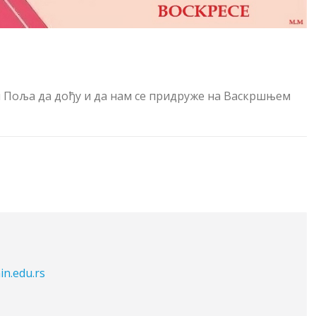
н Поља да дођу и да нам се придруже на Васкршњем
in.edu.rs