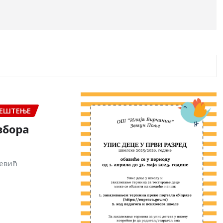
ЕШТЕЊЕ
збора
евић