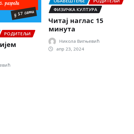
ОБАВЕШТЕЊЕ
РОДИТЕЉИ
ФИЗИЧКА КУЛТУРА
Читај наглас 15
минута
РОДИТЕЉИ
Никола Вигњевић
ријем
апр 23, 2024
евић