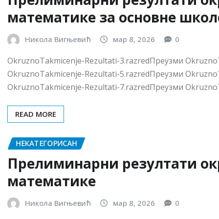
НЕКАТЕГОРИСАН
Прелиминарни резултати ок
математике
Никола Вигњевић
мар 8, 2026
0
Прелиминарни резултати окружног такмичења из мат
Бирчанин“ и Подружнице ДМС-Београд, у недељу 8.03.
READ MORE
ВЕСТИ
ОБАВЕШТЕЊЕ
Одлука о избора уџбеника
Никола Вигњевић
феб 13, 2026
0