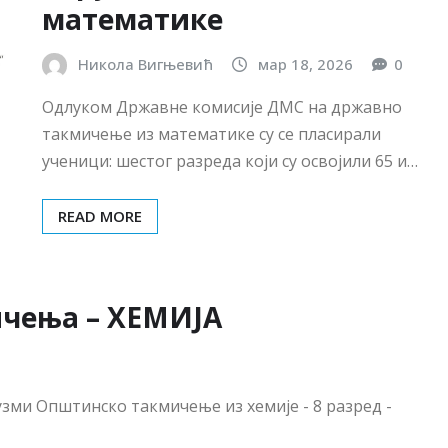
ичења – ХЕМИЈА
узми Општинско такмичење из хемије - 8 разред -
г такмичења из математике
026.