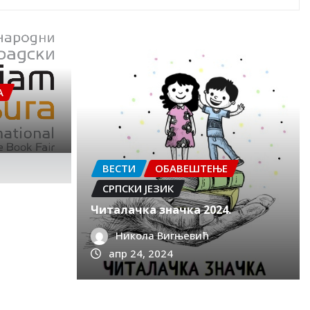
А
ВЕСТИ
ОБАВЕШТЕЊЕ
СРПСКИ ЈЕЗИК
Читалачка значка 2024.
Т
Никола Вигњевић
К
апр 24, 2024
т