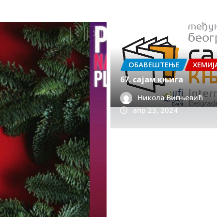
ОБАВЕШТЕЊЕ
ХЕМИЈ
67. сајам књига
Никола Вигњевић
апр 23, 2024