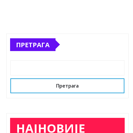
Претрага
НАЈНОВИЈЕ
ВЕСТИ
Одлука о избору уџбеника
УПИС ДЕЦЕ У ПРВИ РАЗРЕД ОСНОВНЕ ШКОЛЕ У
ШКОЛСКОЈ 2026/2027. ГОДИНИ
Коначни резултати окружног тамичења из