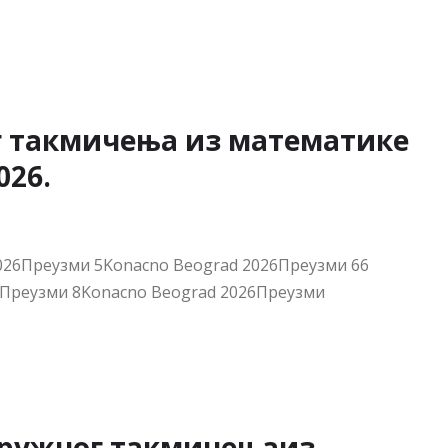
026Преузми 5Konacno Beograd 2026Преузми 66
6Преузми 8Konacno Beograd 2026Преузми
кружног такмичењаиз
е
akmicenje-Rezultati-4.razredПреузми
akmicenje-Rezultati-6.razredПреузми
akmicenje-Rezultati-8.razredПреузми