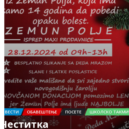
ОБАВЕШТЕЊЕ
ПОСЕТЕ
ФИЗИЧКА КУЛТУРА
ШКОЛСКО ТАКМИЧЕЊЕ
Добротворни плесни ко
Никола Вигњевић
авг 23, 2024
0
НЕКАТЕГОРИСАН
Одлука о избору уџбеника
Никола Вигњевић
апр 8, 2026
0
Обавештење о донетој одлуци о избору уџбеника ч