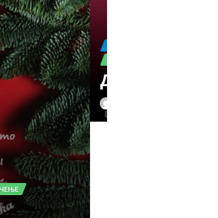
ОБАВЕШТЕЊЕ
ПОСЕТЕ
Покретни пл
нцерт
Никола Вигњевић
апр
лановима Савета родитељаПреузми