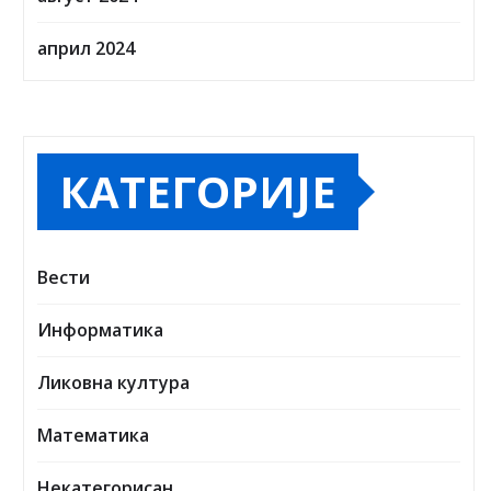
Информатика
Ликовна култура
Математика
Некатегорисан
Обавештење
Порука
Посете
Родитељи
Српски језик