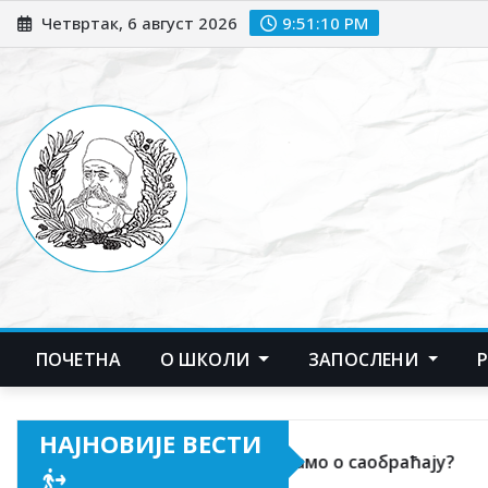
Skip
Четвртак, 6 август 2026
9:51:12 PM
to
content
ПОЧЕТНА
О ШКОЛИ
ЗАПОСЛЕНИ
НАЈНОВИЈЕ ВЕСТИ
Шта знамо о саобраћају?