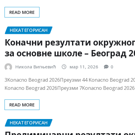
3Konacno Beograd 2026Преузми 44 Konacno Beograd 2
Konacno Beograd 2026Преузми 7Konacno Beograd 202
READ MORE
НЕКАТЕГОРИСАН
Прелиминарни резултати о
математике за основне школ
Никола Вигњевић
мар 8, 2026
0
OkruznoTakmicenje-Rezultati-3.razredПреузми OkruznoT
OkruznoTakmicenje-Rezultati-5.razredПреузми OkruznoT
OkruznoTakmicenje-Rezultati-7.razredПреузми OkruznoT
READ MORE