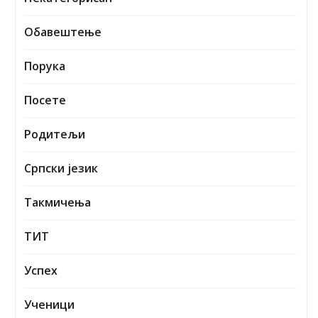
Такмичења
ТИТ
Успех
Ученици
СКОРАШЊЕ ВЕСТИ
Одлука о избору уџбеника
УПИС ДЕЦЕ У ПРВИ РАЗРЕД ОСНОВНЕ ШКОЛЕ У
ШКОЛСКОЈ 2026/2027. ГОДИНИ