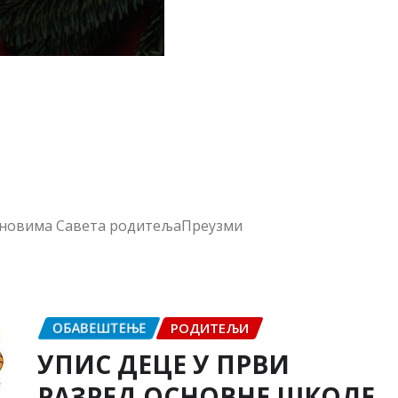
ОБАВЕШТЕЊЕ
РОДИТЕЉИ
УПИС ДЕЦЕ У ПРВИ
РАЗРЕД ОСНОВНЕ ШКОЛЕ
У ШКОЛСКОЈ 2026/2027.
ГОДИНИ
Никола Вигњевић
мар 23, 2026
0
Поштовани родитељи/други законски
заступници ученика, Обавештавамо вас да ће се
упис деце у први разред основне школе, за
школску 2026/2027.…