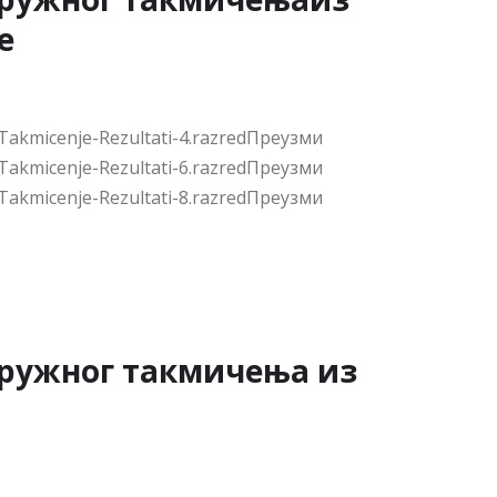
ружног такмичења из
ематике ће бити објављени на сајту ОШ“Илија
2026. у…