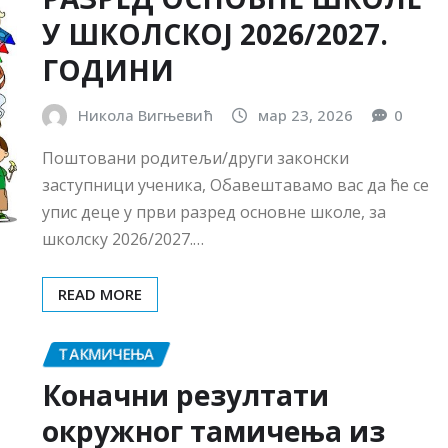
READ MORE
ТАКМИЧЕЊА
Коначни резултати
окружног тамичења из
математике
Никола Вигњевић
мар 18, 2026
0
Одлуком Државне комисије ДМС на државно
такмичење из математике су се пласирали
ученици: шестог разреда који су освојили 65 и…
READ MORE