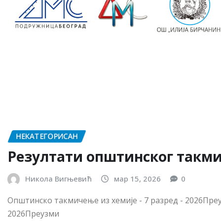
НЕКАТЕГОРИСАН
Резултати општинског такм
Никола Вигњевић
мар 15, 2026
0
Општинско такмичење из хемије - 7 разред - 2026Пре
2026Преузми
READ MORE
НЕКАТЕГОРИСАН
Коначни резултати окружно
за основне школе – Београд 2
Никола Вигњевић
мар 11, 2026
0